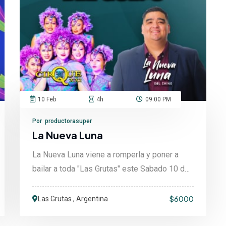
10 Feb
4h
09:00 PM
Por productorasuper
La Nueva Luna
La Nueva Luna viene a romperla y poner a
bailar a toda "Las Grutas" este Sabado 10 de
Febrero. Adema....
$6000
Las Grutas , Argentina