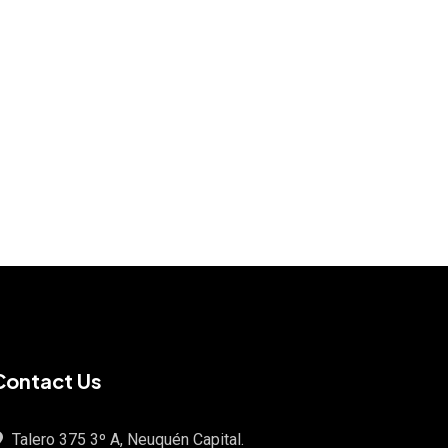
Contact Us
Talero 375 3º A, Neuquén Capital.